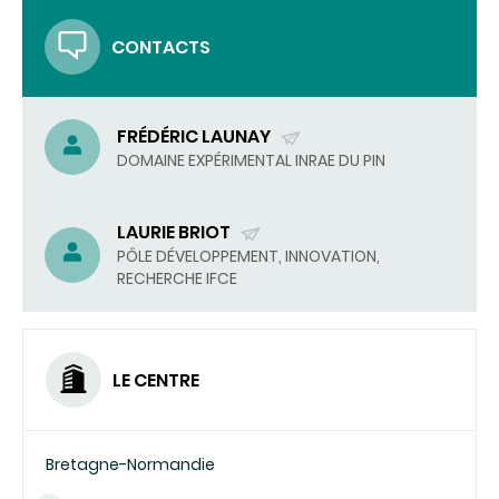
CONTACTS
FRÉDÉRIC LAUNAY
(ENVOYER
DOMAINE EXPÉRIMENTAL INRAE DU PIN
UN
COURRIEL)
LAURIE BRIOT
(ENVOYER
PÔLE DÉVELOPPEMENT, INNOVATION,
RECHERCHE IFCE
UN
COURRIEL)
LE CENTRE
Bretagne-Normandie